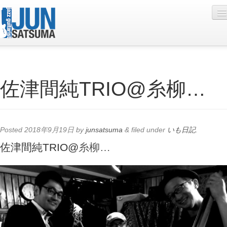
Profile
佐津間純TRIO@糸柳…
Live Schedule
Discography
Diary
Posted
2018年9月19日
by
junsatsuma
&
filed under
いも日記
.
Photo
佐津間純TRIO@
糸柳…
Contact
YouTube
Online Lesson