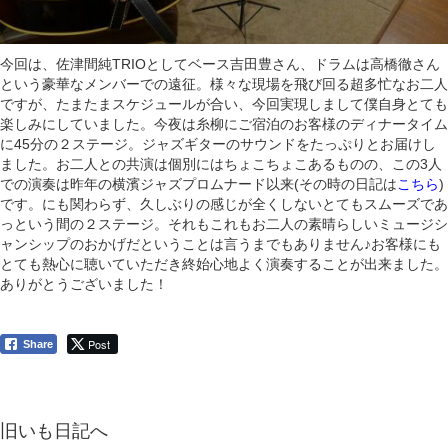
今回は、佐津間純TRIOとしてベース吉田豊さん、ドラムは高橋徹さん
という豪華なメンバーでの遠征。様々な現場を飛び回る超多忙なお二人
ですが、たまたまスケジュールが合い、今回実現しまして僕自身とても
楽しみにしていました。今夜は糸柳にご宿泊のお客様のディナータイム
に45分の２ステージ。ジャズギターのサウンドをたっぷりとお届けし
ました。お二人との共演は個別にはちょこちょこあるものの、この3人
での演奏は昨年の横濱ジャズプロムナード以来(その時の日記は
こちら
)
です。にも関わらず、久しぶりの感じが全くしないとてもスムーズであ
っという間の２ステージ。それもこれもお二人の素晴らしいミュージシ
ャンシップのおかげだということは言うまでもありません♪お客様にも
とても熱心に聴いていただき終始心地よく演奏することが出来ました。
ありがとうございました！
Post
Share
旧いも日記へ