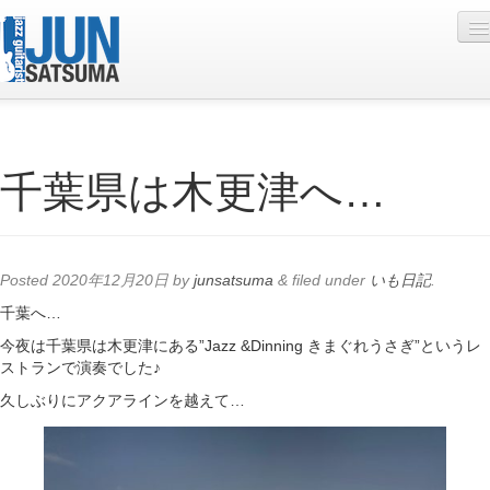
Profile
千葉県は木更津へ…
Live Schedule
Discography
Diary
Posted
2020年12月20日
by
junsatsuma
&
filed under
いも日記
.
Photo
千葉へ…
今夜は千葉県は木更津にある”Jazz &Dinning きまぐれうさぎ”というレ
Contact
ストランで演奏でした♪
YouTube
久しぶりにアクアラインを越えて…
Online Lesson