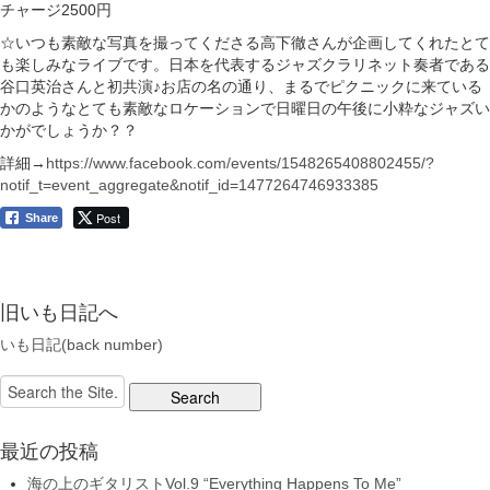
チャージ2500円
☆いつも素敵な写真を撮ってくださる高下徹さんが企画してくれたとて
も楽しみなライブです。日本を代表するジャズクラリネット奏者である
谷口英治さんと初共演♪お店の名の通り、まるでピクニックに来ている
かのようなとても素敵なロケーションで日曜日の午後に小粋なジャズい
かがでしょうか？？
詳細→
https://www.facebook.com/events/1548265408802455/?
notif_t=event_aggregate&notif_id=1477264746933385
Post
Share
旧いも日記へ
いも日記(back number)
Search
for:
最近の投稿
海の上のギタリストVol.9 “Everything Happens To Me”