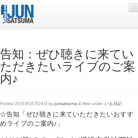
Profile
告知：ぜひ聴きに来てい
Live Schedule
ただきたいライブのご案
Discography
内♪
Diary
Photo
Contact
Posted
2016年10月24日
by
junsatsuma
&
filed under
いも日記
.
YouTube
☆告知「ぜひ聴きに来ていただきたいおすす
めライブのご案内♪」
Online Lesson