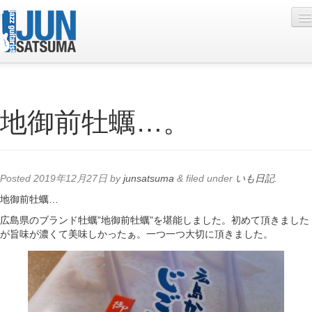
Profile
地御前牡蠣…。
Live Schedule
Discography
Diary
Posted
2019年12月27日
by
junsatsuma
&
filed under
いも日記
.
Photo
地御前牡蠣…
広島県のブランド牡蠣”地御前牡蠣”を堪能しました。初めて頂きました
Contact
が旨味が濃くて美味しかったぁ。一つ一つ大切に頂きました。
YouTube
Online Lesson