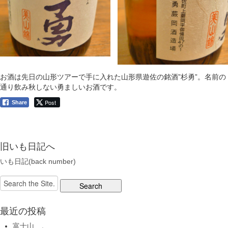
お酒は先日の山形ツアーで手に入れた山形県遊佐の銘酒”杉勇”。名前の
通り飲み秋しない勇ましいお酒です。
Post
Share
旧いも日記へ
いも日記(back number)
Search
for:
最近の投稿
富士山…。