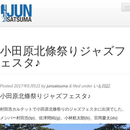
Profile
小田原北條祭りジャズフ
Live Schedule
ェスタ♪
Discography
Diary
Photo
Posted
2017年5月5日
by
junsatsuma
&
filed under
いも日記
.
Contact
小田原北條祭りジャズフェスタ♪
YouTube
村田浩カルテットで小田原北條祭りのジャズフェスタに出演でした。
Online Lesson
メンバー村田浩(tp)、佐津間純(g)、小林航太朗(b)、宮岡慶太(ds)