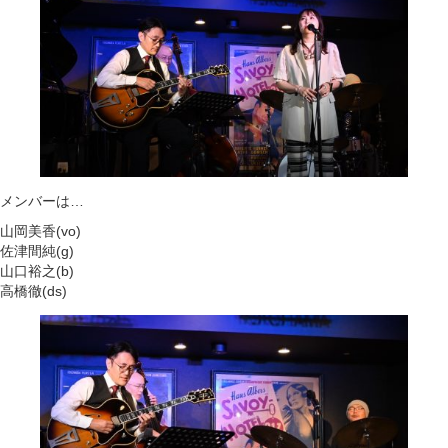
メンバーは…
山岡美香(vo)
佐津間純(g)
山口裕之(b)
高橋徹(ds)