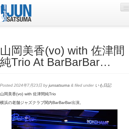
Profile
山岡美香(vo) with 佐津間
Live Schedule
純Trio At BarBarBar…
Discography
Diary
Photo
Posted
2024年7月23日
by
junsatsuma
&
filed under
いも日記
.
Contact
山岡美香(vo) with 佐津間純Trio
横浜の老舗ジャズクラブ関内BarBarBar出演。
YouTube
Online Lesson