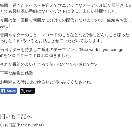
毎回、錚々たるゲストを迎えてマニアックなオーディオ話が展開される
とても興味深い番組になぜかゲストに僕…。楽しい時間でした。
今回は第一回目で何回かに分けての配信となりますので、続編もお楽し
みに♪
音楽やギターのこと、レコードのことなどなど(他にどんなこと喋った
っけな？)いろいろとお話しさせていただいております。
当日ギターを持参して番組のテーマソング”Nice work If you can get
it”をソロギターでポロポロ弾きました。
それが番組のよいところで使われてていい感じです♪
丁寧な編集に感激！
お時間ある時にぜひゆるりと聞いみてくださいね。
Post
Share
旧いも日記へ
いも日記(back number)