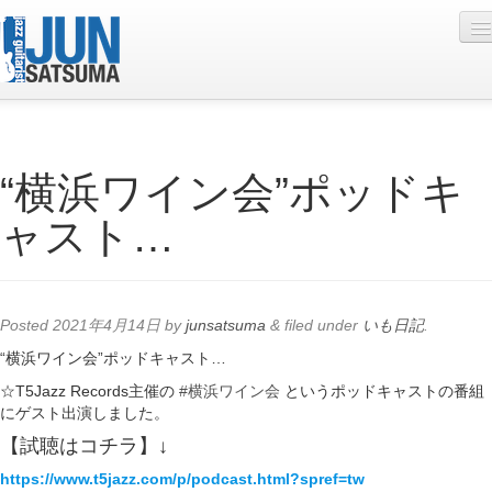
Profile
“横浜ワイン会”ポッドキ
Live Schedule
ャスト…
Discography
Diary
Photo
Posted
2021年4月14日
by
junsatsuma
&
filed under
いも日記
.
Contact
“横浜ワイン会”ポッドキャスト…
☆T5Jazz Records主催の
#横浜ワイン会
というポッドキャストの番組
YouTube
にゲスト出演しました。
Online Lesson
【試聴はコチラ】↓
https://www.t5jazz.com/p/podcast.html?spref=tw