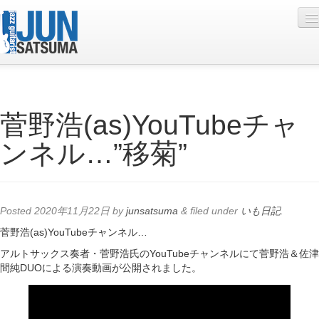
Profile
菅野浩(as)YouTubeチャ
Live Schedule
ンネル…”移菊”
Discography
Diary
Photo
Posted
2020年11月22日
by
junsatsuma
&
filed under
いも日記
.
Contact
菅野浩(as)YouTubeチャンネル…
アルトサックス奏者・菅野浩氏のYouTubeチャンネルにて菅野浩＆佐津
YouTube
間純DUOによる演奏動画が公開されました。
Online Lesson