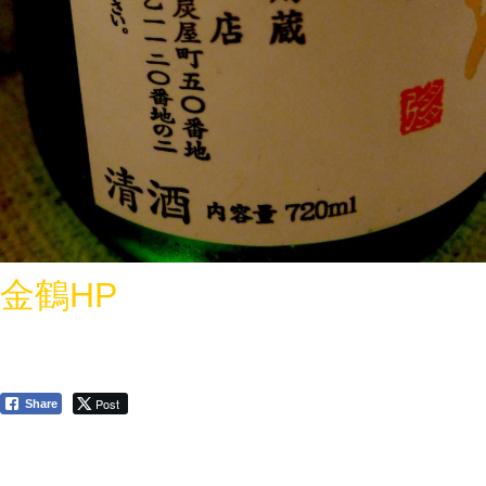
金鶴HP
Post
Share