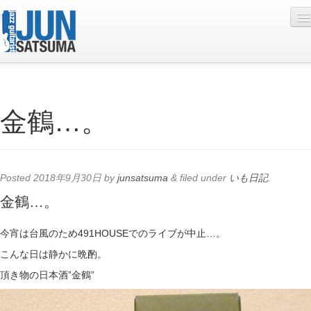
Profile
金鶴…。
Live Schedule
Discography
Diary
Posted
2018年9月30日
by
junsatsuma
&
filed under
いも日記
.
Photo
金鶴…。
Contact
今宵は台風のため491HOUSEでのライブが中止…。
YouTube
こんな日は静かに晩酌。
頂き物の日本酒”金鶴”
Online Lesson