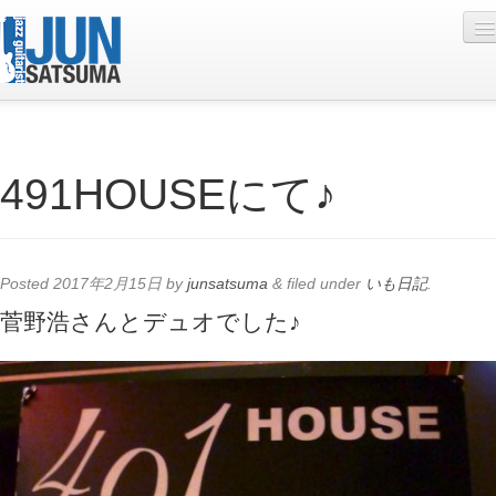
Profile
491HOUSEにて♪
Live Schedule
Discography
Diary
Posted
2017年2月15日
by
junsatsuma
&
filed under
いも日記
.
Photo
菅野浩さんとデュオでした♪
Contact
YouTube
Online Lesson