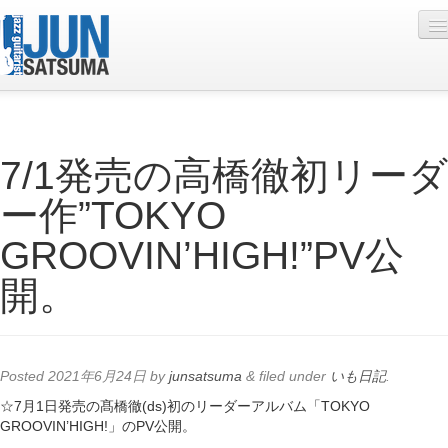
Profile
7/1発売の高橋徹初リーダ
Live Schedule
ー作”TOKYO
Discography
GROOVIN’HIGH!”PV公
Diary
開。
Photo
Contact
YouTube
Posted
2021年6月24日
by
junsatsuma
&
filed under
いも日記
.
Online Lesson
☆7月1日発売の髙橋徹(ds)初のリーダーアルバム「TOKYO
GROOVIN’HIGH!」のPV公開。