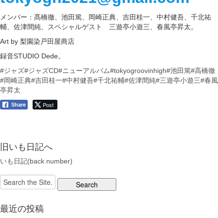
メンバー：髙橋徹、池田篤、岡崎正典、吉田桂一、中村健吾、千北祐
輔、佐津間純、スペシャルゲスト 三遊亭小遊三、春風亭昇太。
Art by 梨園染戸田屋商店
録音STUDIO Dede。
#ジャズ
#ジャズCD
#ニューアルバム
#tokyogroovinhigh
#池田篤
#高橋徹
#岡崎正典
#吉田桂一
#中村健吾
#千北祐輔
#佐津間純
#三遊亭小遊三
#春風
亭昇太
Post
Share
旧いも日記へ
いも日記(back number)
Search
for:
最近の投稿