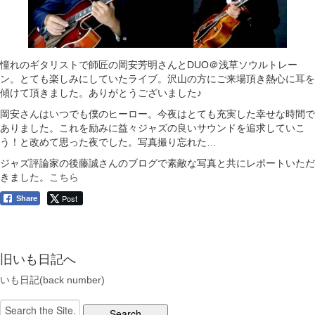
憧れのギタリストで師匠の岡安芳明さんとDUO＠浅草ソウルトレー
ン。とても楽しみにしていたライブ。沢山の方にご来場頂き熱心に耳を
傾けて頂きました。ありがとうございました♪
岡安さんはいつでも僕のヒーロー。今夜はとても充実した幸せな時間で
ありました。これを励みに益々ジャズの良いサウンドを追求していこ
う！と改めて思った夜でした。写真撮り忘れた…
ジャズ評論家の後藤誠さんのブログで素敵な写真と共にレポートいただ
きました。
こちら
Post
Share
旧いも日記へ
いも日記(back number)
Search