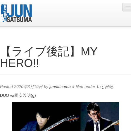
Profile
【ライブ後記】MY
Live Schedule
HERO!!
Discography
Diary
Photo
Posted
2020年3月19日
by
junsatsuma
&
filed under
いも日記
.
Contact
DUO w/岡安芳明(g)
YouTube
Online Lesson