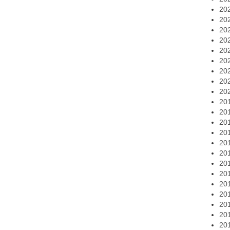
20
20
20
20
20
20
20
20
20
20
20
20
20
20
20
20
20
20
20
20
20
20