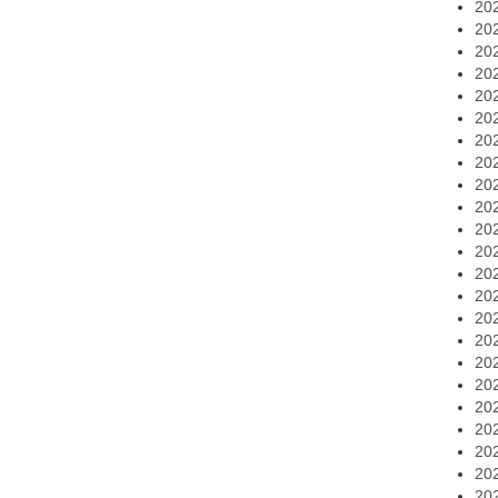
20
20
20
20
20
20
20
20
20
20
20
20
20
20
20
20
20
20
20
20
20
20
20