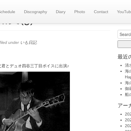
Schedule
Discography
Diary
Photo
Contact
YouTub
旧い
裕文(g)
いも日記(
Search
for:
filed under
いも日記
.
最近
清
文君とデュオ四谷三丁目ボイスに出演♪
海の
Ha
海の
御
船の
アー
20
20
20