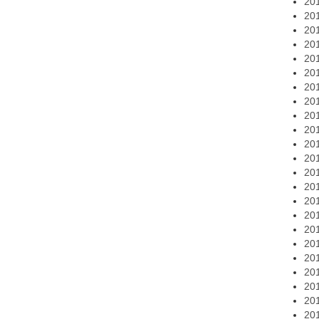
20
20
20
20
20
20
20
20
20
20
20
20
20
20
20
20
20
20
20
20
20
20
20