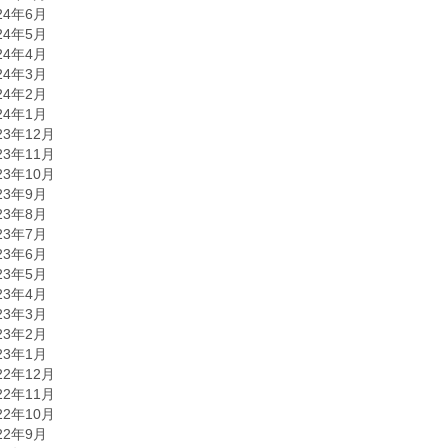
24年6月
24年5月
24年4月
24年3月
24年2月
24年1月
23年12月
23年11月
23年10月
23年9月
23年8月
23年7月
23年6月
23年5月
23年4月
23年3月
23年2月
23年1月
22年12月
22年11月
22年10月
22年9月