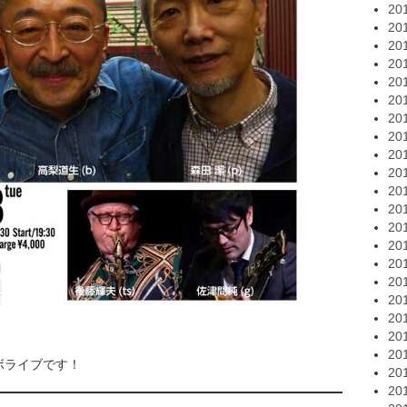
20
20
20
20
20
20
20
20
20
20
20
20
20
20
20
20
20
20
20
20
ボライブです！
20
20