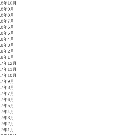
18年10月
18年9月
18年8月
18年7月
18年6月
18年5月
18年4月
18年3月
18年2月
18年1月
17年12月
17年11月
17年10月
17年9月
17年8月
17年7月
17年6月
17年5月
17年4月
17年3月
17年2月
17年1月