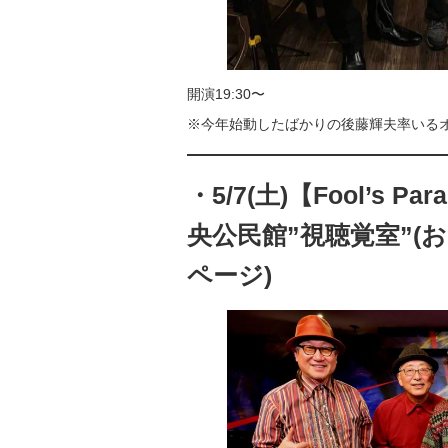
開演19:30〜
※今年始動したばかりの後藤輝夫率いる
・5/7(土)【Fool’s P
央公民館”視聴覚室”(
ページ)