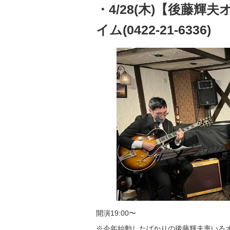
・4/28(木)【後藤
イム(0422-21-6336)
開演19:00〜
※今年始動したばかりの後藤輝夫率いる