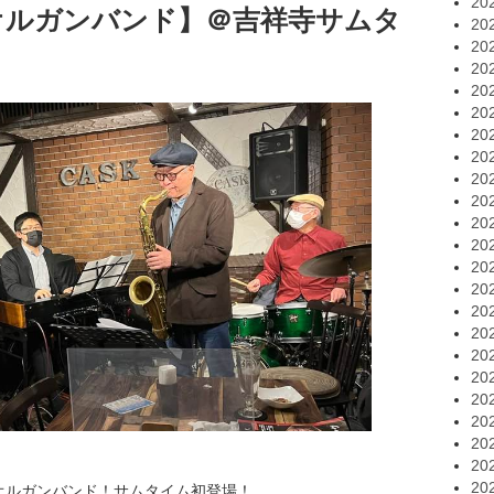
20
輝夫オルガンバンド】＠吉祥寺サムタ
20
20
20
20
20
20
20
20
20
20
20
20
20
20
20
20
20
20
20
20
20
20
オルガンバンド！サムタイム初登場！