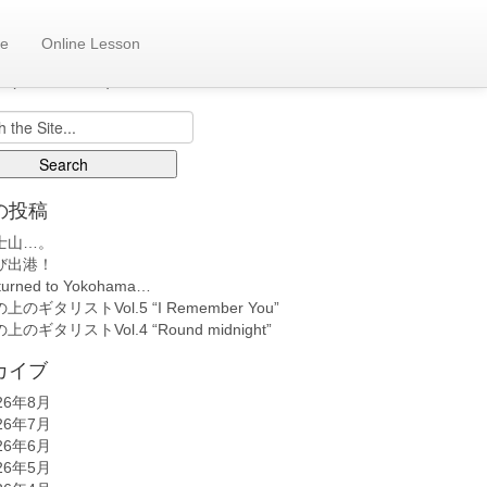
e
Online Lesson
も日記へ
back number)
の投稿
士山…。
び出港！
turned to Yokohama…
上のギタリストVol.5 “I Remember You”
上のギタリストVol.4 “Round midnight”
カイブ
26年8月
26年7月
26年6月
26年5月