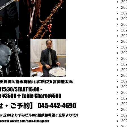
20
20
20
20
20
20
20
20
20
20
20
20
20
20
20
20
20
20
20
20
20
20
20