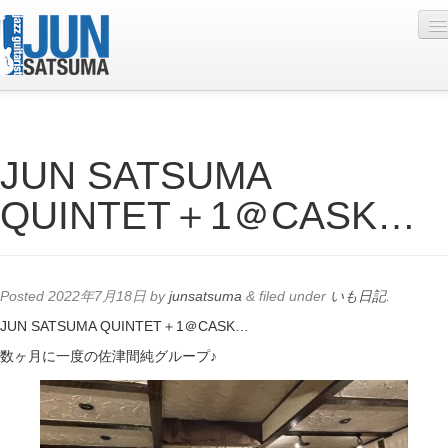
Profile
JUN SATSUMA
Live Schedule
QUINTET＋1＠CASK…
Discography
Diary
Photo
Posted
2022年7月18日
by
junsatsuma
&
filed under
いも日記
.
Contact
JUN SATSUMA QUINTET＋1＠CASK…
数ヶ月に一度の佐津間純グループ♪
YouTube
Online Lesson