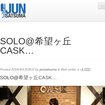
Profile
SOLO@希望ヶ丘
Live Schedule
CASK…
Discography
Diary
Photo
Posted
2018年4月28日
by
junsatsuma
&
filed under
いも日記
.
Contact
SOLO@
希望ヶ丘CASK…
YouTube
Online Lesson