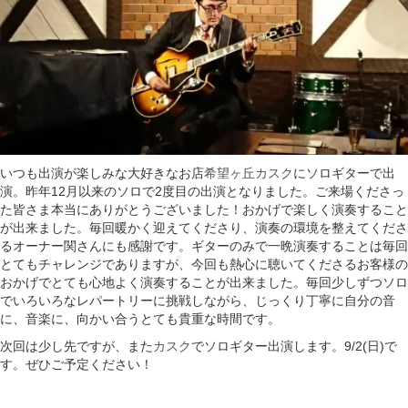
いつも出演が楽しみな大好きなお店
希望ヶ丘カスク
にソロギターで出
演。昨年12月以来のソロで2度目の出演となりました。ご来場くださっ
た皆さま本当にありがとうございました！おかげで楽しく演奏すること
が出来ました。毎回暖かく迎えてくださり、演奏の環境を整えてくださ
るオーナー関さんにも感謝です。ギターのみで一晩演奏することは毎回
とてもチャレンジでありますが、今回も熱心に聴いてくださるお客様の
おかげでとても心地よく演奏することが出来ました。毎回少しずつソロ
でいろいろなレパートリーに挑戦しながら、じっくり丁寧に自分の音
に、音楽に、向かい合うとても貴重な時間です。
次回は少し先ですが、また
カスク
でソロギター出演します。9/2(日)で
す。ぜひご予定ください！