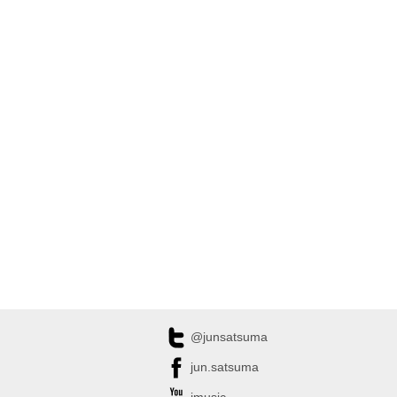
@junsatsuma
jun.satsuma
jmusic