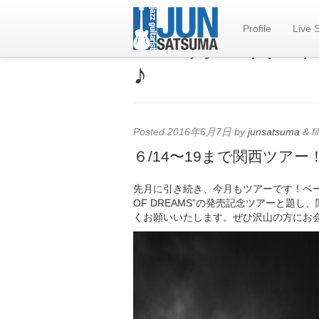
Profile
Live 
☆６月14日
♪
Posted
2016年6月7日
by
junsatsuma
&
fi
６/14〜19まで関西ツアー
先月に引き続き、今月もツアーです！ベー
OF DREAMS”の発売記念ツアーと題
くお願いいたします。ぜひ沢山の方にお