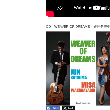
CD「WEAVER OF DREAMS」好評発売
Post
Share