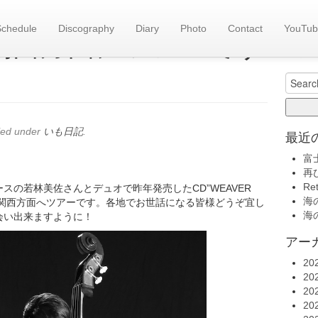
Schedule
Discography
Diary
Photo
Contact
YouTub
旧い
〜関西方面にツアーです
いも日記(
Search
for:
led under
いも日記
.
最近
！
富
再
Re
スの若林美佐さんとデュオで昨年発売したCD”WEAVER
海の
し、関西方面へツアーです。各地でお世話になる皆様どうぞ宜し
海の
会い出来ますように！
アー
20
20
20
20