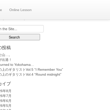
e
Online Lesson
も日記へ
back number)
の投稿
士山…。
び出港！
turned to Yokohama…
上のギタリストVol.5 “I Remember You”
上のギタリストVol.4 “Round midnight”
カイブ
26年8月
26年7月
26年6月
26年5月