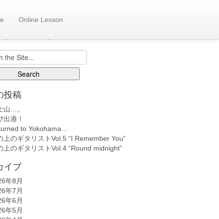
e
Online Lesson
も日記へ
back number)
の投稿
士山…。
び出港！
turned to Yokohama…
上のギタリストVol.5 “I Remember You”
上のギタリストVol.4 “Round midnight”
カイブ
26年8月
26年7月
26年6月
26年5月