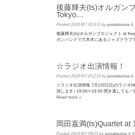
後藤輝夫(ts)オルガンプロジ
Tokyo…
Posted
2025年7月13日
by
junsatsuma
&
後藤輝夫(ts)オルガンプロジェクト at Key
ガンバンドで六本木にあるジャズクラブ”Keyst
☆ラジオ出演情報！
Posted
2025年7月12日
by
junsatsuma
&
☆ラジオ出演情報 7月13日(日)のラジオ
演します♪ 19:00〜19:30 聞き逃しても
Read more »
岡田嘉満(ts)Quarte
Posted
2025年7月6日
by
junsatsuma
&
fi