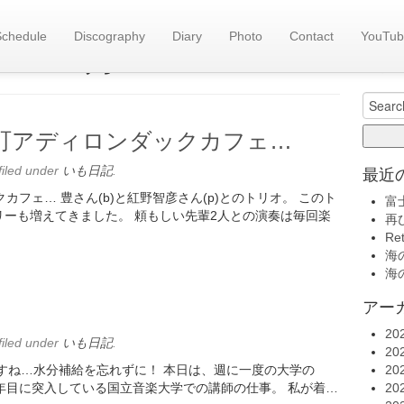
Schedule
Discography
Diary
Photo
Contact
YouTub
旧い
es::
7月 2025
いも日記(
Search
for:
t 神保町アディロンダックカフェ…
filed under
いも日記
.
最近
ックカフェ… 豊さん(b)と紅野智彦さん(p)とのトリオ。 このト
富
ーも増えてきました。 頼もしい先輩2人との演奏は毎回楽
再
Re
海の
海の
アー
。
20
filed under
いも日記
.
20
すね…水分補給を忘れずに！ 本日は、週に一度の大学の
20
4年目に突入している国立音楽大学での講師の仕事。 私が着…
20