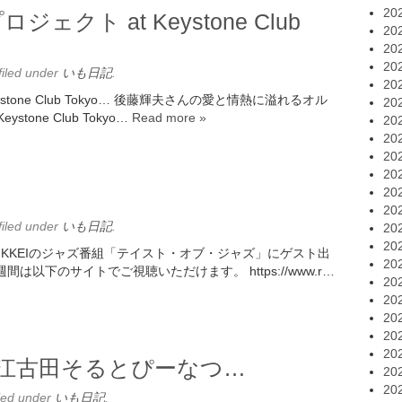
20
ェクト at Keystone Club
20
20
20
filed under
いも日記
.
20
stone Club Tokyo… 後藤輝夫さんの愛と情熱に溢れるオル
20
one Club Tokyo…
Read more »
20
20
20
20
20
20
filed under
いも日記
.
20
20
NIKKEIのジャズ番組「テイスト・オブ・ジャズ」にゲスト出
20
一週間は以下のサイトでご視聴いただけます。 https://www.r…
20
20
20
20
20
t at 江古田そるとぴーなつ…
20
20
led under
いも日記
.