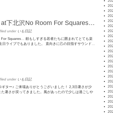
20
20
20
20
20
ve at下北沢No Room For Squares…
20
20
filed under
いも日記
.
20
m For Squares… 頼もしすぎる若者たちに囲まれてとても楽
20
生日ライブでもありました。 直向きに己の目指すサウンド…
20
20
20
20
20
20
20
filed under
いも日記
.
20
20
てソロギター♪ ご来場ありがとうございました！ 2,3日暑さが少
20
また暑さが戻ってきました。風があったので少しは過ごしや
20
20
20
20