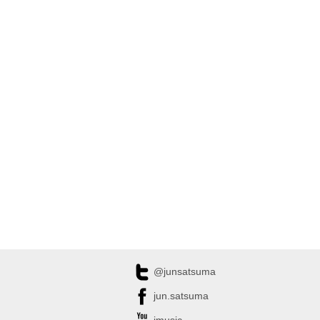
@junsatsuma
jun.satsuma
jmusic