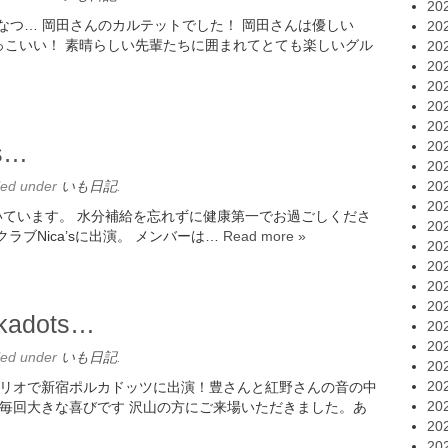
20
そるとぴーなつ… 岡田さんのカルテットでした！ 岡田さんは優しい
20
っこいい！ 素晴らしい先輩たちに囲まれてとても楽しいグル
20
20
20
20
20
20
s…
20
led under
いも日記
.
20
20
日々が続いています。 水分補給を忘れずに健康第一でお過ごしくださ
20
ブNica’sに出演。 メンバーは…
Read more »
20
20
20
20
kadots…
20
20
led under
いも日記
.
20
20
… 吉田豊トリオで新宿ポルカドッツに出演！豊さんと紅野さんの音の中
20
毎回大きな喜びです 沢山の方にご来場いただきました。あ
20
20