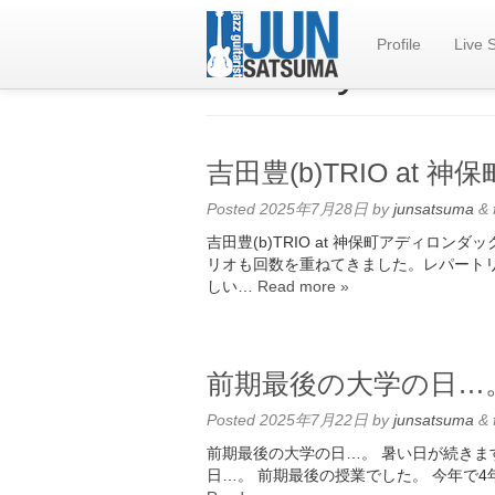
Profile
Live 
Monthly Archiv
吉田豊(b)TRIO a
Posted
2025年7月28日
by
junsatsuma
&
吉田豊(b)TRIO at 神保町アディロンダ
リオも回数を重ねてきました。レパートリ
しい…
Read more »
前期最後の大学の日…
Posted
2025年7月22日
by
junsatsuma
&
前期最後の大学の日…。 暑い日が続きま
日…。 前期最後の授業でした。 今年で