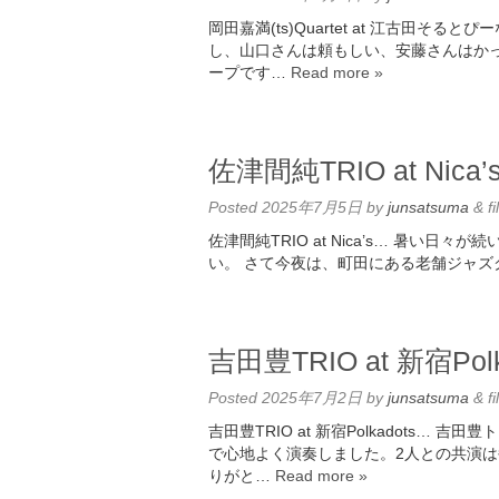
岡田嘉満(ts)Quartet at 江古田
し、山口さんは頼もしい、安藤さんはか
ープです…
Read more »
佐津間純TRIO at Nica’
Posted
2025年7月5日
by
junsatsuma
&
fi
佐津間純TRIO at Nica’s… 暑い
い。 さて今夜は、町田にある老舗ジャズクラ
吉田豊TRIO at 新宿Pol
Posted
2025年7月2日
by
junsatsuma
&
fi
吉田豊TRIO at 新宿Polkadots
で心地よく演奏しました。2人との共演は
りがと…
Read more »