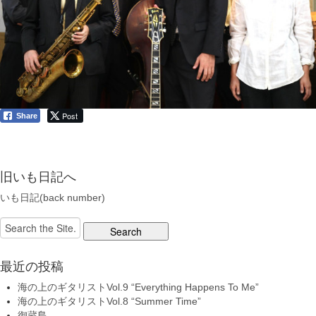
Post
Share
旧いも日記へ
いも日記(back number)
Search
for:
最近の投稿
海の上のギタリストVol.9 “Everything Happens To Me”
海の上のギタリストVol.8 “Summer Time”
御蔵島…。