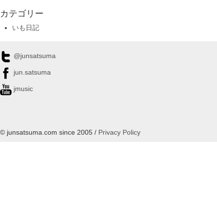
カテゴリー
いも日記
@junsatsuma
jun.satsuma
jmusic
© junsatsuma.com since 2005 /
Privacy Policy