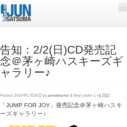
Profile
告知：2/2(日)CD発売記
Live Schedule
念＠茅ヶ崎ハスキーズギ
Discography
ャラリー♪
Diary
Photo
Contact
Posted
2014年1月24日
by
junsatsuma
&
filed under
いも日記
.
YouTube
「JUMP FOR JOY」発売記念＠
茅ヶ崎ハスキ
ーズギャラリー♪
Online Lesson