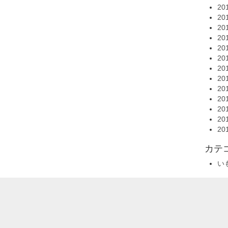
20
20
20
20
20
20
20
20
20
20
20
20
20
カテ
い