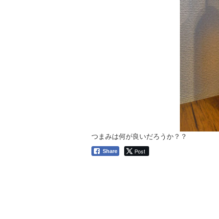
つまみは何が良いだろうか？？
Post
Share