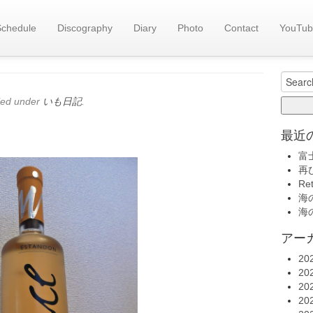
Schedule
Discography
Diary
Photo
Contact
YouTub
旧い
osé
いも日記(
Search
for:
led under
いも日記
.
最近
富
再
Re
海の
海の
アー
20
20
20
20