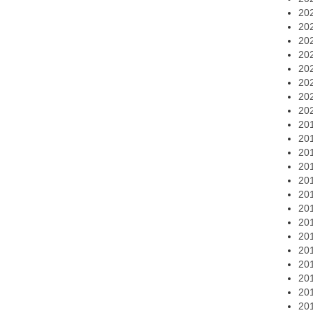
20
20
20
20
20
20
20
20
20
20
20
20
20
20
20
20
20
20
20
20
20
20