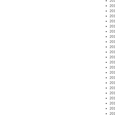
20
20
20
20
20
20
20
20
20
20
20
20
20
20
20
20
20
20
20
20
20
20
20