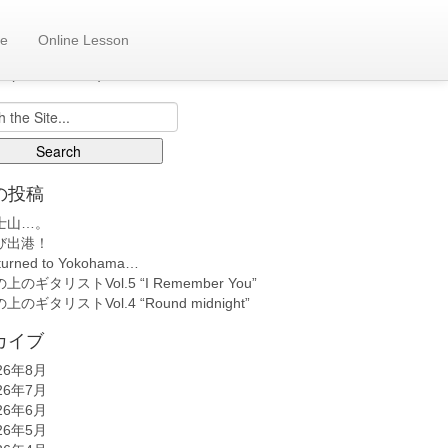
e
Online Lesson
も日記へ
back number)
の投稿
士山…。
び出港！
turned to Yokohama…
上のギタリストVol.5 “I Remember You”
上のギタリストVol.4 “Round midnight”
カイブ
26年8月
26年7月
26年6月
26年5月