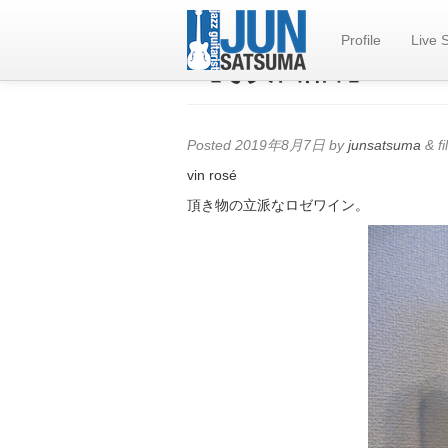
Profile
Live 
【お酒話】vin r
Posted
2019年8月7日
by
junsatsuma
&
fi
vin rosé
頂き物の立派なロゼワイン。