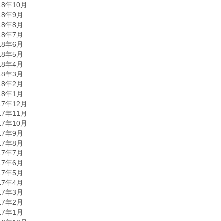
18年10月
18年9月
18年8月
18年7月
18年6月
18年5月
18年4月
18年3月
18年2月
18年1月
17年12月
17年11月
17年10月
17年9月
17年8月
17年7月
17年6月
17年5月
17年4月
17年3月
17年2月
17年1月