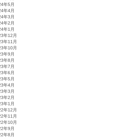
24年5月
24年4月
24年3月
24年2月
24年1月
23年12月
23年11月
23年10月
23年9月
23年8月
23年7月
23年6月
23年5月
23年4月
23年3月
23年2月
23年1月
22年12月
22年11月
22年10月
22年9月
22年8月