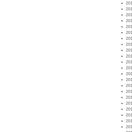
20
20
20
20
20
20
20
20
20
20
20
20
20
20
20
20
20
20
20
20
20
20