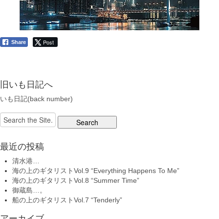
Post
Share
旧いも日記へ
いも日記(back number)
Search
for:
最近の投稿
清水港…
海の上のギタリストVol.9 “Everything Happens To Me”
海の上のギタリストVol.8 “Summer Time”
御蔵島…。
船の上のギタリストVol.7 “Tenderly”
アーカイブ