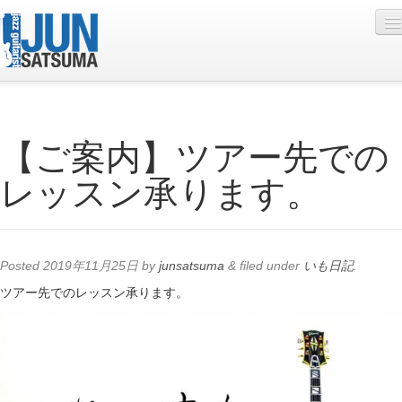
Profile
【ご案内】ツアー先での
Live Schedule
レッスン承ります。
Discography
Diary
Photo
Posted
2019年11月25日
by
junsatsuma
&
filed under
いも日記
.
Contact
ツアー先でのレッスン承ります。
YouTube
Online Lesson