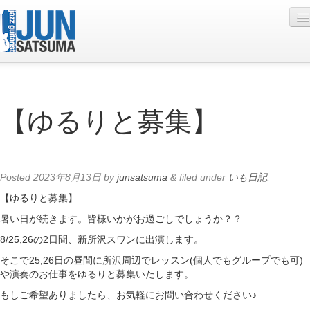
Profile
【ゆるりと募集】
Live Schedule
Discography
Diary
Posted
2023年8月13日
by
junsatsuma
&
filed under
いも日記
.
Photo
【ゆるりと募集】
暑い日が続きます。皆様いかがお過ごしでしょうか？？
Contact
8/25,26の2日間、新所沢スワンに出演します。
YouTube
そこで25,26日の昼間に所沢周辺でレッスン(個人でもグループでも可)
や演奏のお仕事をゆるりと募集いたします。
Online Lesson
もしご希望ありましたら、お気軽にお問い合わせください♪