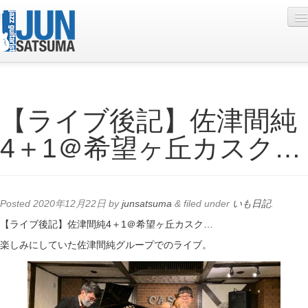
Profile
【ライブ後記】佐津間純
Live Schedule
4＋1＠希望ヶ丘カスク…
Discography
Diary
Photo
Posted
2020年12月22日
by
junsatsuma
&
filed under
いも日記
.
Contact
【ライブ後記】佐津間純4＋1＠希望ヶ丘カスク…
楽しみにしていた佐津間純グループでのライブ。
YouTube
Online Lesson