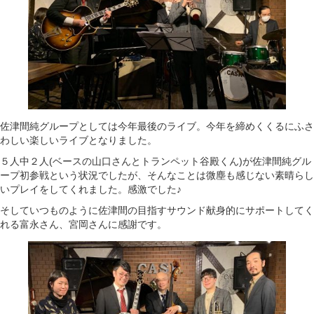
佐津間純グループとしては今年最後のライブ。今年を締めくくるにふさ
わしい楽しいライブとなりました。
５人中２人(ベースの山口さんとトランペット谷殿くん)が佐津間純グル
ープ初参戦という状況でしたが、そんなことは微塵も感じない素晴らし
いプレイをしてくれました。感激でした♪
そしていつものように佐津間の目指すサウンド献身的にサポートしてく
れる富永さん、宮岡さんに感謝です。