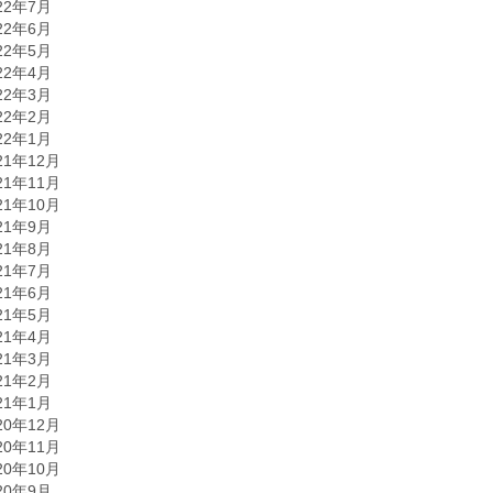
22年7月
22年6月
22年5月
22年4月
22年3月
22年2月
22年1月
21年12月
21年11月
21年10月
21年9月
21年8月
21年7月
21年6月
21年5月
21年4月
21年3月
21年2月
21年1月
20年12月
20年11月
20年10月
20年9月