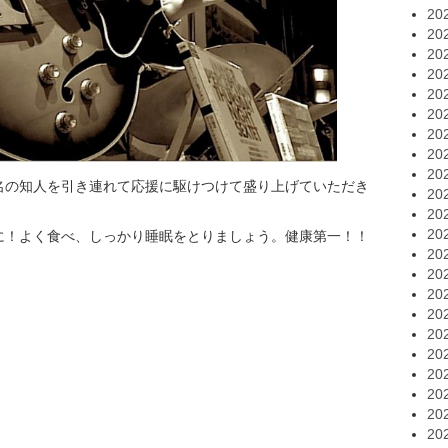
20
20
20
20
20
20
20
20
20
名の知人を引き連れて応援に駆けつけて盛り上げていただき
20
！
20
20
に！よく食べ、しっかり睡眠をとりましょう。健康第一！！
20
20
20
20
20
20
20
20
20
20