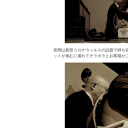
世間は新型コロナウィルスの話題で持ち
ットが進むに連れてチラホラとお客様が