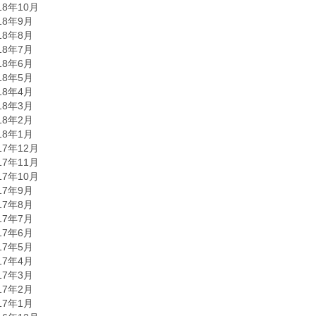
18年10月
18年9月
18年8月
18年7月
18年6月
18年5月
18年4月
18年3月
18年2月
18年1月
17年12月
17年11月
17年10月
17年9月
17年8月
17年7月
17年6月
17年5月
17年4月
17年3月
17年2月
17年1月