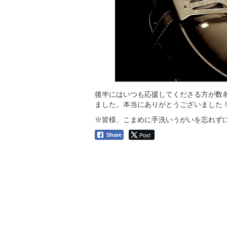
後半にはいつも応援してくださる方が数
ました。本当にありがとうございました
※皆様、こまめに手洗いうがいを忘れず
Post
Share