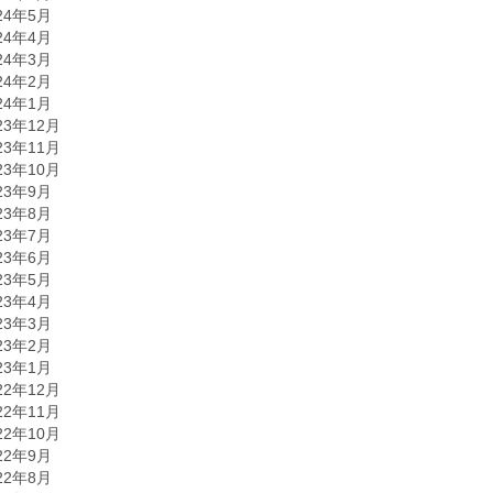
24年5月
24年4月
24年3月
24年2月
24年1月
23年12月
23年11月
23年10月
23年9月
23年8月
23年7月
23年6月
23年5月
23年4月
23年3月
23年2月
23年1月
22年12月
22年11月
22年10月
22年9月
22年8月