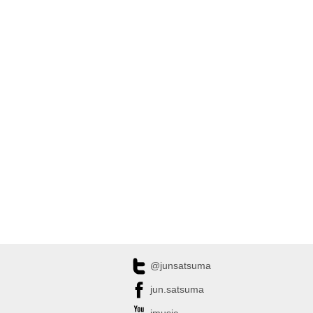
@junsatsuma
jun.satsuma
jmusic