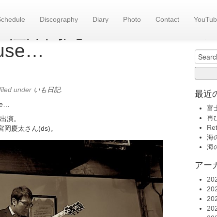
Schedule
Discography
Diary
Photo
Contact
YouTub
旧い
】佐津間純
いも日記(
use…
Search
for:
filed under
いも日記
.
最近
e…
富
再
E出演。
Re
岡慶太さん(ds)。
海の
海の
アー
20
20
20
20