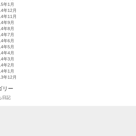
15年1月
14年12月
14年11月
14年9月
14年8月
14年7月
14年6月
14年5月
14年4月
14年3月
14年2月
14年1月
13年12月
ゴリー
も日記