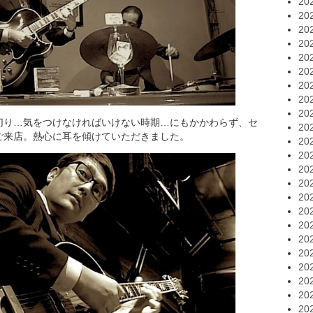
20
20
20
20
20
20
20
20
20
切り…気をつけなければいけない時期…にもかかわらず、セ
20
ご来店。熱心に耳を傾けていただきました。
20
20
20
20
20
20
20
20
20
20
20
20
20