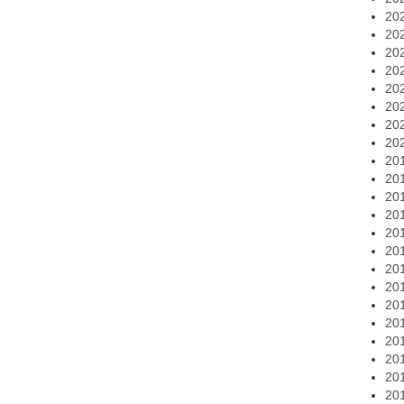
20
20
20
20
20
20
20
20
20
20
20
20
20
20
20
20
20
20
20
20
20
20