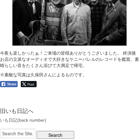
今夜も楽しかったぁ！ご来場の皆様ありがとうございました。 終演後
お店の立派なオーディオで大好きなケニーバレルのレコードを鑑賞。素
晴らしい音をたくさん浴びて大満足で帰宅。
※素敵な写真は久保田さんによるものです。
Post
Share
旧いも日記へ
いも日記(back number)
Search
for: