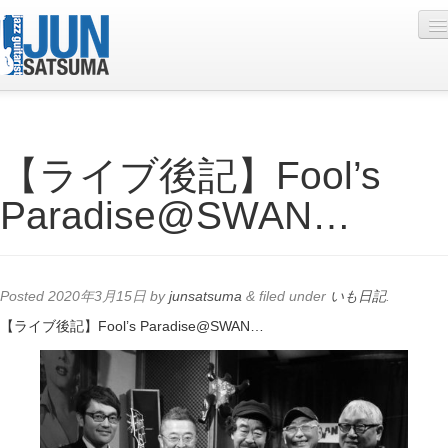
Profile
【ライブ後記】Fool’s
Live Schedule
Paradise@SWAN…
Discography
Diary
Photo
Posted
2020年3月15日
by
junsatsuma
&
filed under
いも日記
.
Contact
【ライブ後記】Fool’s Paradise@SWAN…
YouTube
Online Lesson