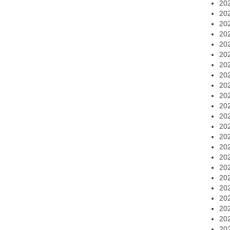
20
20
20
20
20
20
20
20
20
20
20
20
20
20
20
20
20
20
20
20
20
20
20