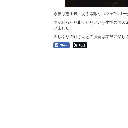
今夜は恵比寿にある素敵なカフェ”ベリー
雨が降ったり止んだりという生憎のお天
いました。
久しぶりの釘さんとの演奏は本当に楽し
Post
Share