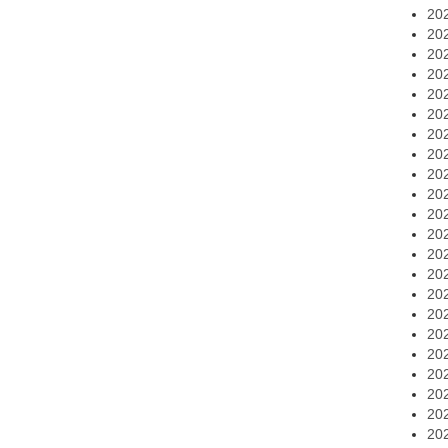
20
20
20
20
20
20
20
20
20
20
20
20
20
20
20
20
20
20
20
20
20
20