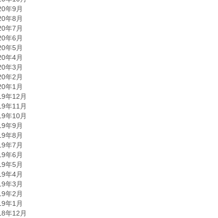
20年9月
20年8月
20年7月
20年6月
20年5月
20年4月
20年3月
20年2月
20年1月
19年12月
19年11月
19年10月
19年9月
19年8月
19年7月
19年6月
19年5月
19年4月
19年3月
19年2月
19年1月
18年12月