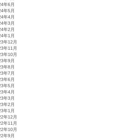
24年6月
24年5月
24年4月
24年3月
24年2月
24年1月
23年12月
23年11月
23年10月
23年9月
23年8月
23年7月
23年6月
23年5月
23年4月
23年3月
23年2月
23年1月
22年12月
22年11月
22年10月
22年9月