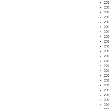
20
20
20
20
20
20
20
20
20
20
20
20
20
20
20
20
20
20
20
20
20
20