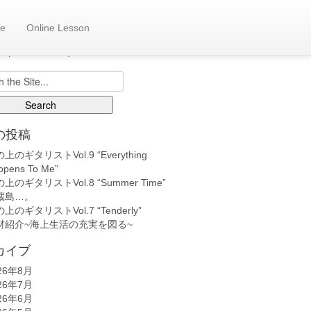
e
Online Lesson
も日記へ
back number)
の投稿
上のギタリストVol.9 “Everything
ppens To Me”
上のギタリストVol.8 “Summer Time”
蔵島…。
上のギタリストVol.7 “Tenderly”
材紹介~海上生活の充実を図る~
カイブ
26年8月
26年7月
26年6月