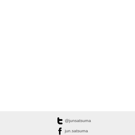
@junsatsuma
jun.satsuma