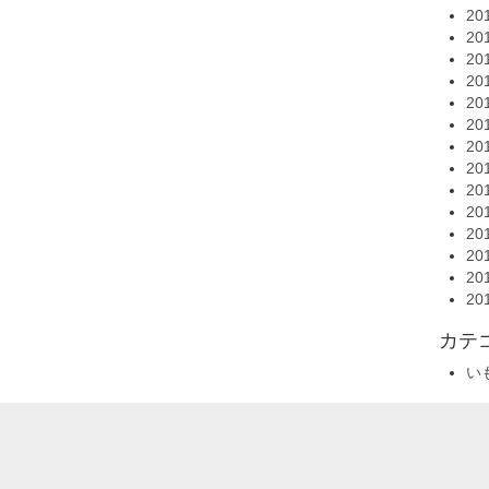
20
20
20
20
20
20
20
20
20
20
20
20
20
20
カテ
い