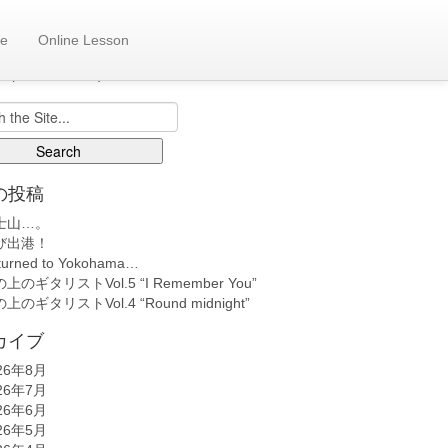
e
Online Lesson
も日記へ
back number)
の投稿
士山…。
び出港！
turned to Yokohama…
上のギタリストVol.5 “I Remember You”
上のギタリストVol.4 “Round midnight”
カイブ
26年8月
26年7月
26年6月
26年5月