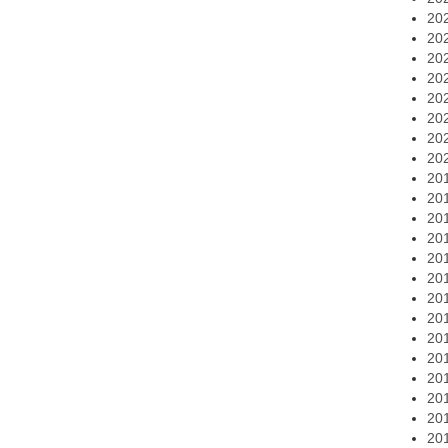
20
20
20
20
20
20
20
20
20
20
20
20
20
20
20
20
20
20
20
20
20
20