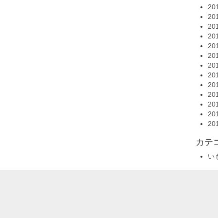
20
20
20
20
20
20
20
20
20
20
20
20
20
カテ
い