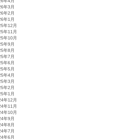
26年4月
26年3月
26年2月
26年1月
25年12月
25年11月
25年10月
25年9月
25年8月
25年7月
25年6月
25年5月
25年4月
25年3月
25年2月
25年1月
24年12月
24年11月
24年10月
24年9月
24年8月
24年7月
24年6月