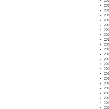
20
20
20
20
20
20
20
20
20
20
20
20
20
20
20
20
20
20
20
20
20
20
20