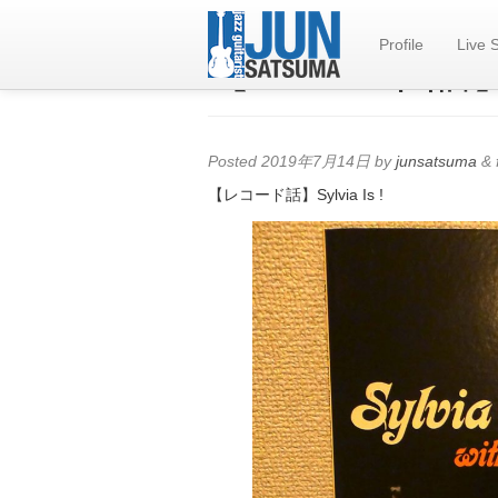
Profile
Live 
【レコード話】Syl
Posted
2019年7月14日
by
junsatsuma
&
【レコード話】Sylvia Is !