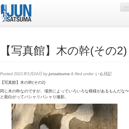
Profile
【写真館】木の幹(その2)
Live Schedule
Discography
Diary
Posted
2021年3月24日
by
junsatsuma
&
filed under
いも日記
.
Photo
【写真館】木の幹(その2)
同じ木の幹なのですが、場所によっていろいろな模様があるもんだな〜
Contact
と面白がってパシャリパシャり撮影。
YouTube
Online Lesson