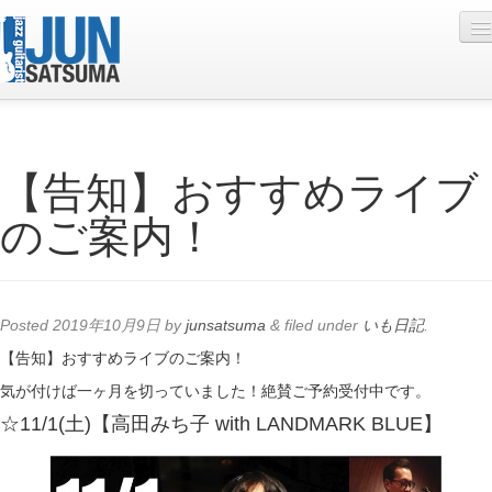
Profile
【告知】おすすめライブ
Live Schedule
のご案内！
Discography
Diary
Photo
Posted
2019年10月9日
by
junsatsuma
&
filed under
いも日記
.
Contact
【告知】おすすめライブのご案内！
気が付けば一ヶ月を切っていました！絶賛ご予約受付中です。
YouTube
☆11/1(土)【高田みち子 with LANDMARK BLUE】
Online Lesson