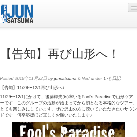
Profile
【告知】再び山形へ！
Live Schedule
Discography
Diary
Posted
2019年11月22日
by
junsatsuma
&
filed under
いも日記
.
Photo
【告知】11/29〜12/1再び山形へ♪
11/29〜12/1にかけて、後藤輝夫(ts)率いるFool’s Paradiseで山形ツア
Contact
ーです！このグループの活動が始まってから初となる本格的なツアー。
とても楽しみにしています。ぜひ沢山の方に聴いていただきたいサウン
YouTube
ドです！何卒応援ほど宜しくお願いいたします♪
Online Lesson