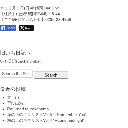
☆１２月１日(日)＠
鶴岡”Bar Chic”
【住所】山形県鶴岡市本町1-8-44
【ご予約•お問い合わせ】0235-22-4958
Post
Share
旧いも日記へ
いも日記(back number)
Search
for:
最近の投稿
富士山…。
再び出港！
Returned to Yokohama…
海の上のギタリストVol.5 “I Remember You”
海の上のギタリストVol.4 “Round midnight”