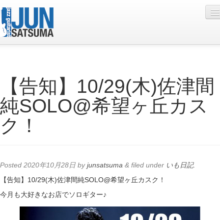
Profile
【告知】10/29(木)佐津間
Live Schedule
純SOLO@希望ヶ丘カス
Discography
ク！
Diary
Photo
Contact
Posted
2020年10月28日
by
junsatsuma
&
filed under
いも日記
.
YouTube
【告知】10/29(木)佐津間純SOLO@希望ヶ丘カスク！
今月も大好きなお店でソロギター♪
Online Lesson