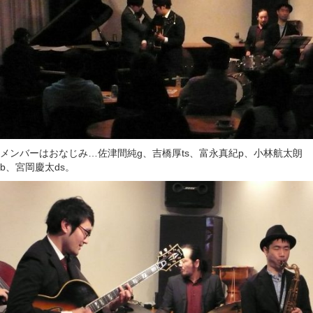
メンバーはおなじみ…
佐津間純g、吉橋厚ts、富永真紀p、小林航太朗
b、宮岡慶太ds。