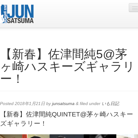
Profile
【新春】佐津間純5@茅
Live Schedule
ヶ崎ハスキーズギャラリ
Discography
ー！
Diary
Photo
Contact
Posted
2018年1月21日
by
junsatsuma
&
filed under
いも日記
.
YouTube
【新春】佐津間純QUINTET@茅ヶ崎ハスキー
ズギャラリー！
Online Lesson