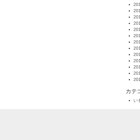
20
20
20
20
20
20
20
20
20
20
20
20
20
カテ
い