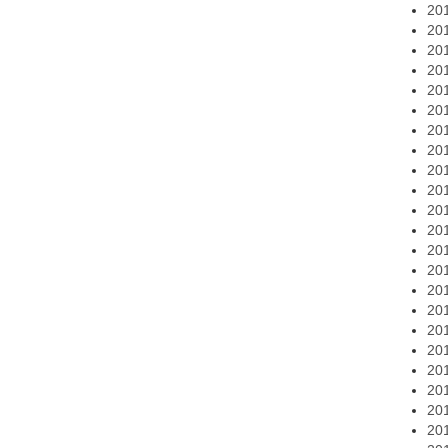
20
20
20
20
20
20
20
20
20
20
20
20
20
20
20
20
20
20
20
20
20
20