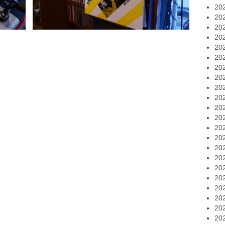
20
20
20
20
20
20
20
20
20
20
20
20
20
20
20
20
20
20
20
20
20
20