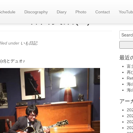
Schedule
Discography
Diary
Photo
Contact
YouTub
旧い
 w/谷口英治(cl)
いも日記(
Search
for:
filed under
いも日記
.
最近
cl)とデュオ♪
富
再
Re
海の
海の
アー
20
20
20
20