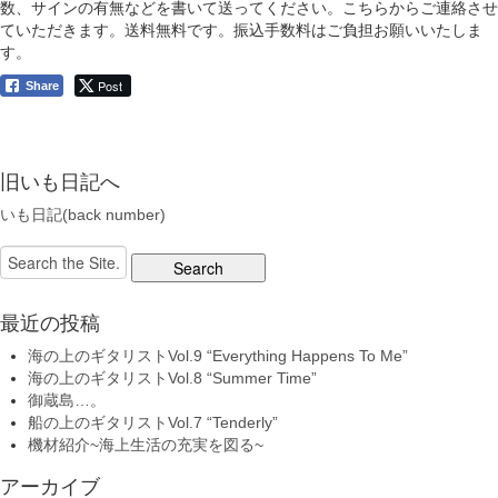
数、サインの有無などを書いて送ってください。こちらからご連絡させ
ていただきます。送料無料です。振込手数料はご負担お願いいたしま
す。
Post
Share
旧いも日記へ
いも日記(back number)
Search
for:
最近の投稿
海の上のギタリストVol.9 “Everything Happens To Me”
海の上のギタリストVol.8 “Summer Time”
御蔵島…。
船の上のギタリストVol.7 “Tenderly”
機材紹介~海上生活の充実を図る~
アーカイブ