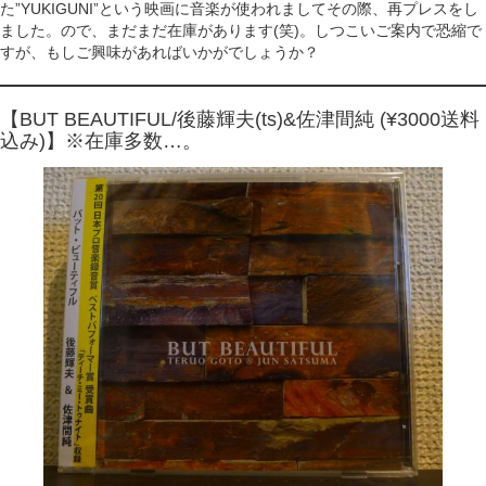
た”YUKIGUNI”という映画に音楽が使われましてその際、再プレスをし
ました。ので、まだまだ在庫があります(笑)。しつこいご案内で恐縮で
すが、もしご興味があればいかがでしょうか？
【BUT BEAUTIFUL/後藤輝夫(ts)&佐津間純 (¥3000送料
込み)】※在庫多数…。