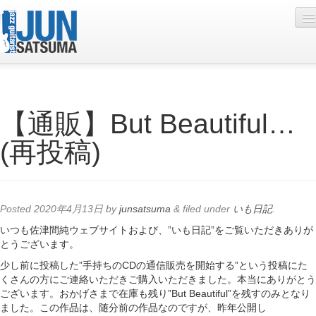
Profile
【通販】But Beautiful…
Live Schedule
(再投稿)
Discography
Diary
Photo
Posted
2020年4月13日
by
junsatsuma
&
filed under
いも日記
.
Contact
いつも佐津間純ウェブサイトおよび、”いも日記”をご覧いただきありが
とうございます。
YouTube
少し前に投稿した”手持ちのCDの通信販売を開始する”という投稿にた
くさんの方にご連絡いただきご購入いただきました。本当にありがとう
Online Lesson
ございます。おかげさまで在庫も残り”But Beautiful”を残すのみとなり
ました。この作品は、随分前の作品なのですが、昨年公開し