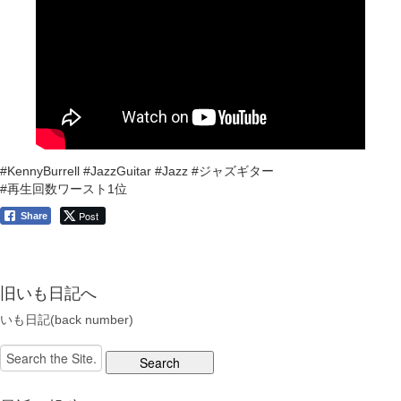
#KennyBurrell #JazzGuitar #Jazz #ジャズギター
#再生回数ワースト1位
Post
Share
旧いも日記へ
いも日記(back number)
Search
for: