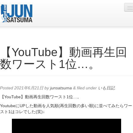
Profile
【YouTube】動画再生回
Live Schedule
数ワースト1位…。
Discography
Diary
Photo
Posted
2021年6月21日
by
junsatsuma
&
filed under
いも日記
.
Contact
【YouTube】動画再生回数ワースト1位…。
YoutubeにUPした動画を人気順(再生回数の多い順)に並べてみたらワー
YouTube
スト1はコレでした(笑)↓
Online Lesson