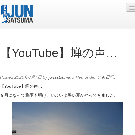
Profile
【YouTube】蝉の声…
Live Schedule
Discography
Diary
Posted
2020年8月7日
by
junsatsuma
&
filed under
いも日記
.
Photo
【YouTube】蝉の声…
８月になって梅雨も明け、いよいよ暑い夏がやってきました。
Contact
YouTube
Online Lesson