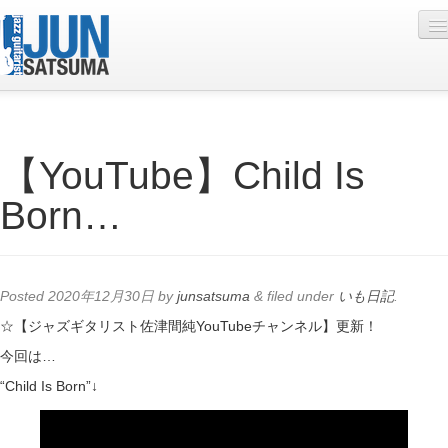
Profile
【YouTube】Child Is
Live Schedule
Born…
Discography
Diary
Photo
Posted
2020年12月30日
by
junsatsuma
&
filed under
いも日記
.
Contact
☆【ジャズギタリスト佐津間純YouTubeチャンネル】更新！
今回は…
YouTube
“Child Is Born”↓
Online Lesson