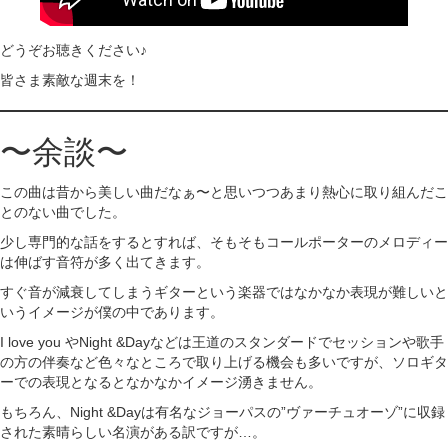
どうぞお聴きください♪
皆さま素敵な週末を！
〜余談〜
この曲は昔から美しい曲だなぁ〜と思いつつあまり熱心に取り組んだこ
とのない曲でした。
少し専門的な話をするとすれば、そもそもコールポーターのメロディー
は伸ばす音符が多く出てきます。
すぐ音が減衰してしまうギターという楽器ではなかなか表現が難しいと
いうイメージが僕の中であります。
I love you やNight &Dayなどは王道のスタンダードでセッションや歌手
の方の伴奏など色々なところで取り上げる機会も多いですが、ソロギタ
ーでの表現となるとなかなかイメージ湧きません。
もちろん、Night &Dayは有名なジョーパスの”ヴァーチュオーゾ”に収録
された素晴らしい名演がある訳ですが…。