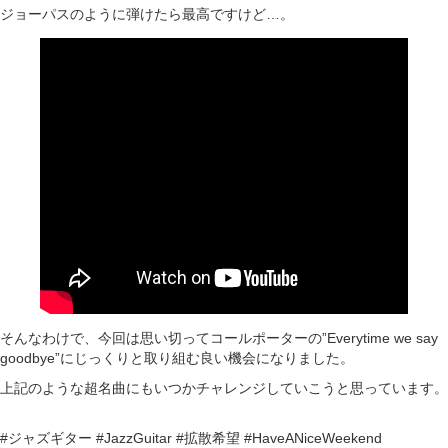
ジョーパスのように弾けたら最高ですけど…。
そんなわけで、今回は思い切ってコールポーターの”Everytime we say
goodbye”にじっくりと取り組む良い機会になりました。
上記のような超名曲にもいつかチャレンジしていこうと思っています。
#ジャズギター #JazzGuitar #拡散希望 #HaveANiceWeekend