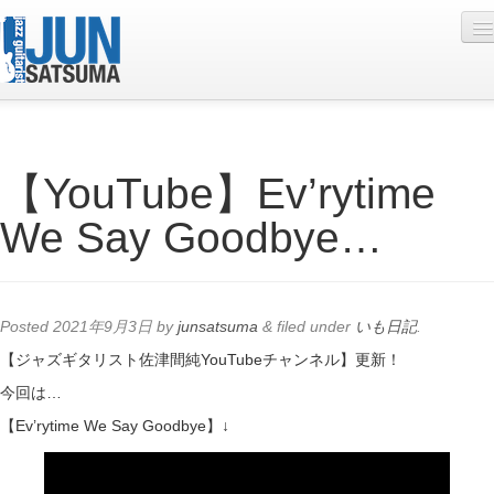
Profile
【YouTube】Ev’rytime
Live Schedule
We Say Goodbye…
Discography
Diary
Photo
Posted
2021年9月3日
by
junsatsuma
&
filed under
いも日記
.
Contact
【ジャズギタリスト佐津間純YouTubeチャンネル】更新！
今回は…
YouTube
【Ev’rytime We Say Goodbye】↓
Online Lesson