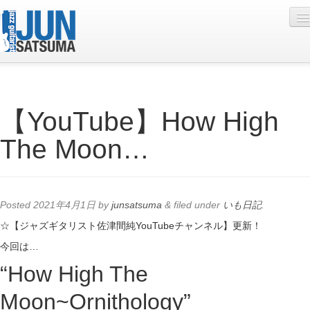
Profile
【YouTube】How High
Live Schedule
The Moon…
Discography
Diary
Photo
Posted
2021年4月1日
by
junsatsuma
&
filed under
いも日記
.
Contact
☆【ジャズギタリスト佐津間純YouTubeチャンネル】更新！
今回は…
YouTube
“How High The
Online Lesson
Moon~Ornithology”