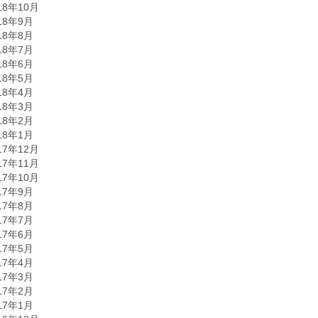
18年10月
18年9月
18年8月
18年7月
18年6月
18年5月
18年4月
18年3月
18年2月
18年1月
17年12月
17年11月
17年10月
17年9月
17年8月
17年7月
17年6月
17年5月
17年4月
17年3月
17年2月
17年1月