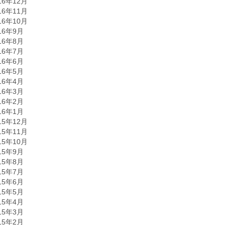
16年12月
16年11月
16年10月
16年9月
16年8月
16年7月
16年6月
16年5月
16年4月
16年3月
16年2月
16年1月
15年12月
15年11月
15年10月
15年9月
15年8月
15年7月
15年6月
15年5月
15年4月
15年3月
15年2月