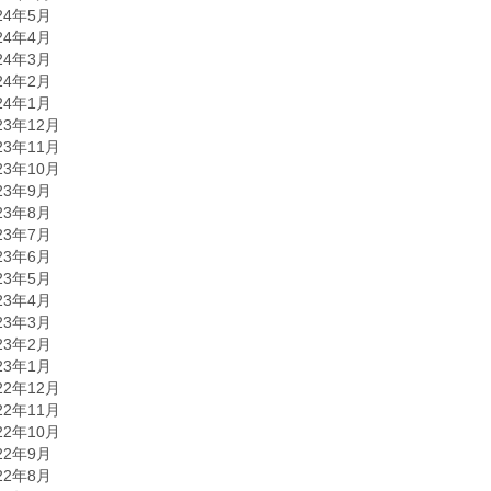
24年5月
24年4月
24年3月
24年2月
24年1月
23年12月
23年11月
23年10月
23年9月
23年8月
23年7月
23年6月
23年5月
23年4月
23年3月
23年2月
23年1月
22年12月
22年11月
22年10月
22年9月
22年8月