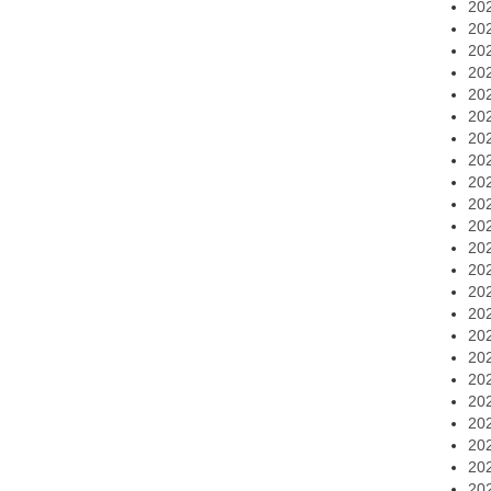
20
20
20
20
20
20
20
20
20
20
20
20
20
20
20
20
20
20
20
20
20
20
20