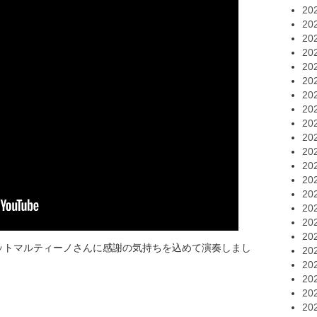
20
20
20
20
20
20
20
20
20
20
20
20
20
20
20
20
20
ットマルティーノさんに感謝の気持ちを込めて演奏しまし
20
20
20
20
20