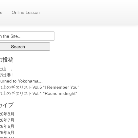
e
Online Lesson
も日記へ
back number)
の投稿
士山…。
び出港！
turned to Yokohama…
上のギタリストVol.5 “I Remember You”
上のギタリストVol.4 “Round midnight”
カイブ
26年8月
26年7月
26年6月
26年5月