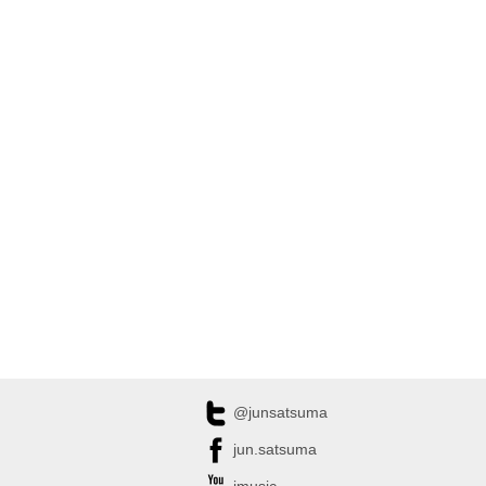
@junsatsuma
jun.satsuma
jmusic