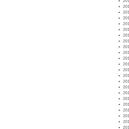
20
20
20
20
20
20
20
20
20
20
20
20
20
20
20
20
20
20
20
20
20
20
20