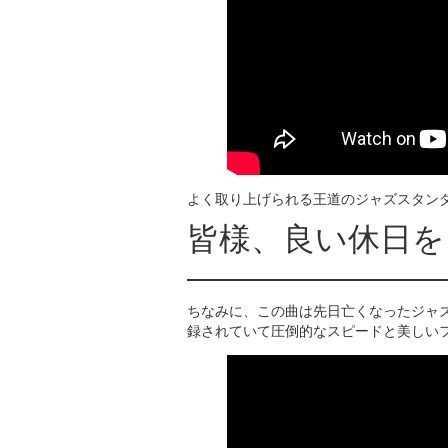
よく取り上げられる王道のジャズスタン
皆様、良い休日を
ちなみに、この曲は先日亡くなったジャズギター界
録されていて圧倒的なスピードと美しい