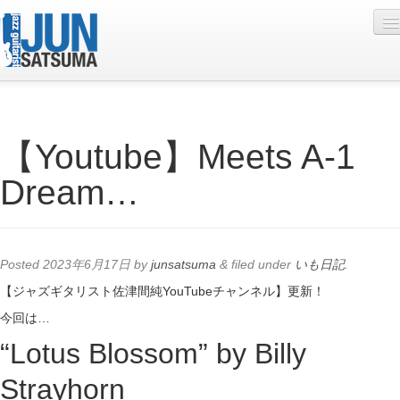
Profile
【Youtube】Meets A-1
Live Schedule
Dream…
Discography
Diary
Photo
Posted
2023年6月17日
by
junsatsuma
&
filed under
いも日記
.
Contact
【ジャズギタリスト佐津間純YouTubeチャンネル】更新！
今回は…
YouTube
“Lotus Blossom” by Billy
Online Lesson
Strayhorn