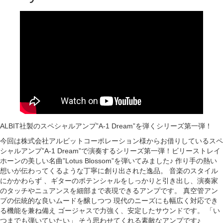
ALBIT社製のスペシャルアンプ”A-1 Dream”を弾くシリーズ第一弾！
今回は株式会社アルビットコーポレーション様からお借りしているスペ
シャルアンプ”A-1 Dream”で演奏するシリーズ第一弾！ビリーストレイ
ホーンの美しい名曲”Lotus Blossom”を弾いてみました♪ 作り手の熱い
想いが伝わってくるような丁寧に創り出された逸品。 音楽のスタイル
にかかわらず 、ギターのポテンシャルをしっかりと引き出し、演奏家
のタッチやニュアンスを細部まで表現できるアンプです。 真空管アン
プの伝統的な良いムードを醸しつつ 現代のニーズにも幅広く対応でき
る機能を兼ね備え ゴージャスで力強く、安定したサウンドです。 「い
つまでも弾いていたい」 そう思わせてくれる素敵なアンプです♪