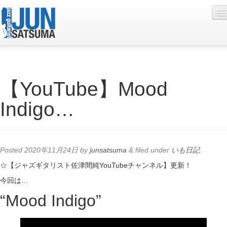
Profile
【YouTube】Mood
Live Schedule
Indigo…
Discography
Diary
Photo
Posted
2020年11月24日
by
junsatsuma
&
filed under
いも日記
.
Contact
☆【ジャズギタリスト佐津間純YouTubeチャンネル】更新！
今回は…
YouTube
“Mood Indigo”
Online Lesson