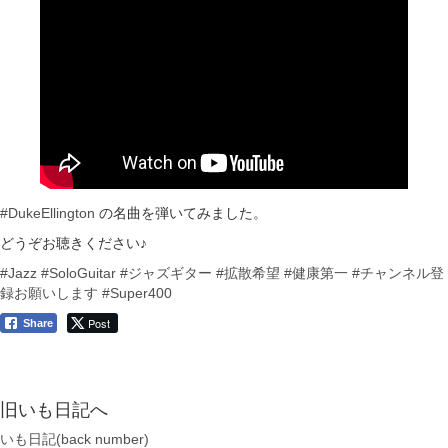
#DukeEllington
の名曲を弾いてみました。
どうぞお聴きください♪
#Jazz
#SoloGuitar
#ジャズギター
#拡散希望
#健康第一
#チャンネル登
録お願いします
#Super400
Post
Share
旧いも日記へ
いも日記(back number)