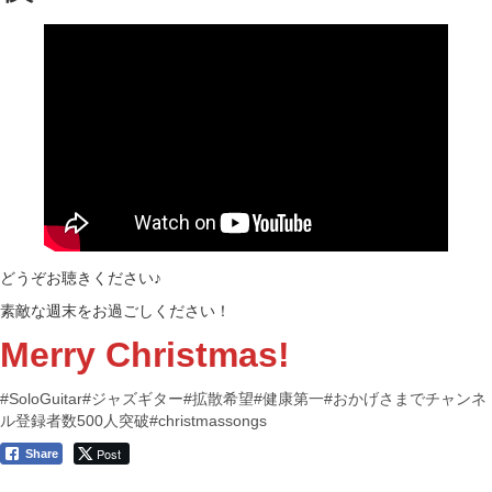
どうぞお聴きください♪
素敵な週末をお過ごしください！
Merry Christmas!
#SoloGuitar
#ジャズギター
#拡散希望
#健康第一
#おかげさまでチャンネ
ル登録者数500人突破
#christmassongs
Post
Share