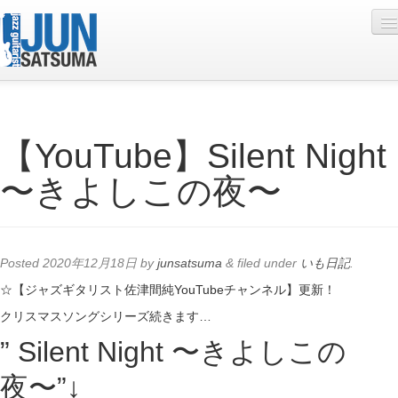
Profile
【YouTube】Silent Night
Live Schedule
〜きよしこの夜〜
Discography
Diary
Photo
Posted
2020年12月18日
by
junsatsuma
&
filed under
いも日記
.
Contact
☆【ジャズギタリスト佐津間純YouTubeチャンネル】更新！
クリスマスソングシリーズ続きます…
YouTube
” Silent Night 〜きよしこの
Online Lesson
夜〜”↓