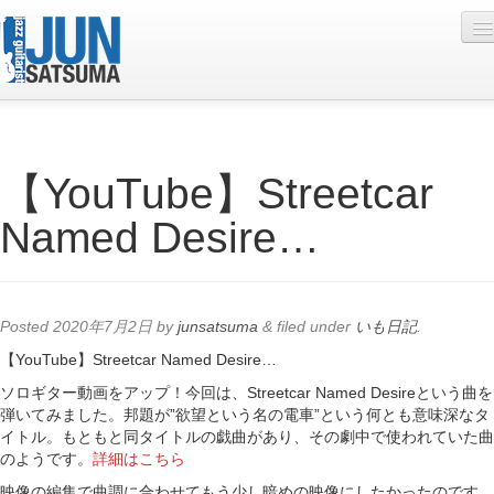
Profile
【YouTube】Streetcar
Live Schedule
Named Desire…
Discography
Diary
Photo
Posted
2020年7月2日
by
junsatsuma
&
filed under
いも日記
.
Contact
【YouTube】Streetcar Named Desire…
ソロギター動画をアップ！今回は、Streetcar Named Desireという曲を
YouTube
弾いてみました。邦題が”欲望という名の電車”という何とも意味深なタ
イトル。もともと同タイトルの戯曲があり、その劇中で使われていた曲
Online Lesson
のようです。
詳細はこちら
映像の編集で曲調に合わせてもう少し暗めの映像にしたかったのです