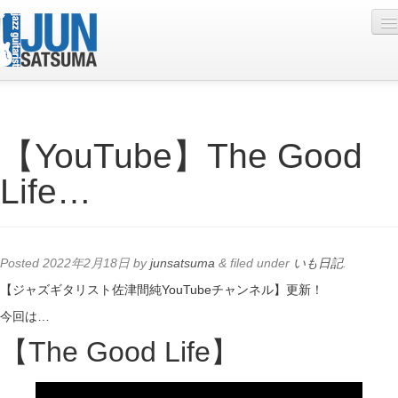
Profile
【YouTube】The Good
Live Schedule
Life…
Discography
Diary
Photo
Posted
2022年2月18日
by
junsatsuma
&
filed under
いも日記
.
Contact
【ジャズギタリスト佐津間純YouTubeチャンネル】更新！
今回は…
YouTube
【The Good Life】
Online Lesson