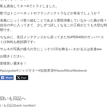
私も真似してキーAでトライしました。
歌ではトニーベネットやフランクシナトラなどが有名でしょうか？
名曲にじっくり取り組むことであまり普段演奏していなかった曲が段々
自分の中に入ってきて、少しずつ詳しくなるこの工程がとても大切な時
間です。
ちなみに、先日メンテナンスから戻ってきたSUPER400のサンバース
ト(1968)も絶好調です♪
サムネの写真の後ろの方にこっそりCDを飾る♪←わかる人は友達ww
お聴きください。
皆様良い週末を！
#jazzguitar
#ジャズギター
#拡散希望
#HaveANiceWeekend
Post
Share
旧いも日記へ
いも日記(back number)