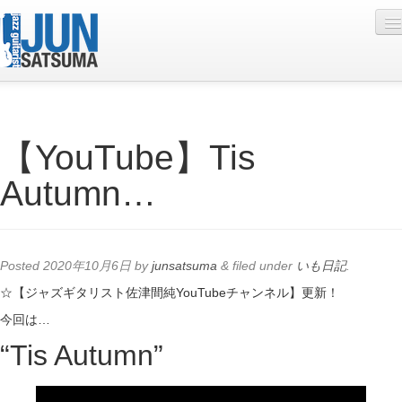
Profile
【YouTube】Tis
Live Schedule
Autumn…
Discography
Diary
Photo
Posted
2020年10月6日
by
junsatsuma
&
filed under
いも日記
.
Contact
☆【ジャズギタリスト佐津間純YouTubeチャンネル】更新！
今回は…
YouTube
“Tis Autumn”
Online Lesson