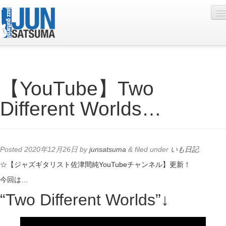
Profile
【YouTube】Two
Live Schedule
Different Worlds…
Discography
Diary
Photo
Posted
2020年12月26日
by
junsatsuma
&
filed under
いも日記
.
Contact
☆【ジャズギタリスト佐津間純YouTubeチャンネル】更新！
今回は…
YouTube
“Two Different Worlds”↓
Online Lesson