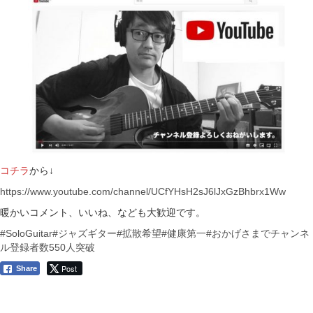
コチラ
から↓
https://www.youtube.com/channel/UCfYHsH2sJ6lJxGzBhbrx1Ww
暖かいコメント、いいね、なども大歓迎です。
#SoloGuitar
#ジャズギター
#拡散希望
#健康第一
#おかげさまでチャンネ
ル登録者数550人突破
Post
Share