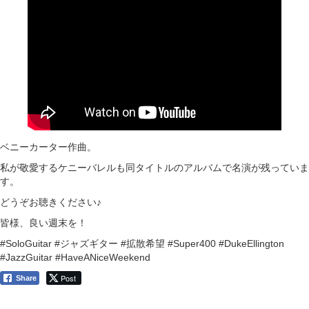
ベニーカーター作曲。
私が敬愛するケニーバレルも同タイトルのアルバムで名演が残っていま
す。
どうぞお聴きください♪
皆様、良い週末を！
#SoloGuitar #ジャズギター #拡散希望 #Super400 #DukeEllington
#JazzGuitar #HaveANiceWeekend
Post
Share