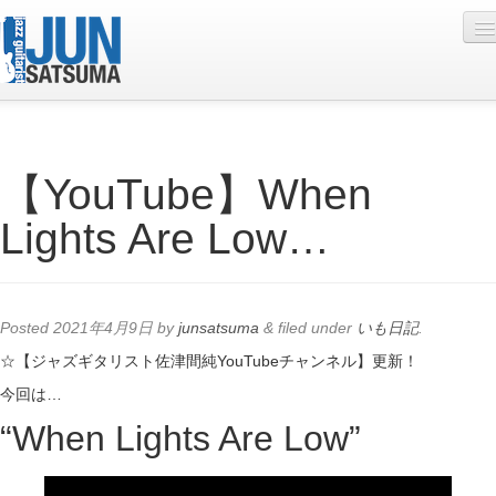
Profile
【YouTube】When
Live Schedule
Lights Are Low…
Discography
Diary
Photo
Posted
2021年4月9日
by
junsatsuma
&
filed under
いも日記
.
Contact
☆【ジャズギタリスト佐津間純YouTubeチャンネル】更新！
今回は…
YouTube
“When Lights Are Low”
Online Lesson