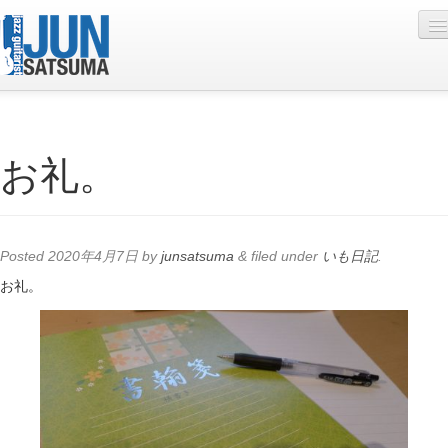
Profile
お礼。
Live Schedule
Discography
Diary
Posted
2020年4月7日
by
junsatsuma
&
filed under
いも日記
.
Photo
お礼。
Contact
YouTube
Online Lesson