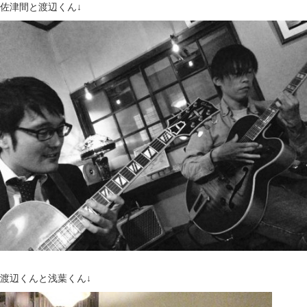
佐津間と渡辺くん↓
渡辺くんと浅葉くん↓