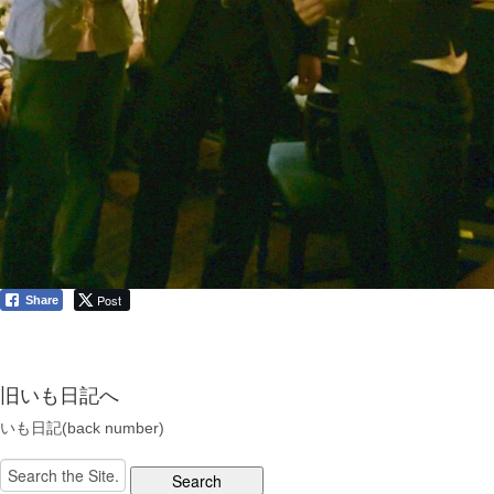
Post
Share
旧いも日記へ
いも日記(back number)
Search
for: