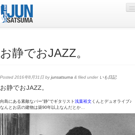
Profile
お静でおJAZZ。
Live Schedule
Discography
Diary
Posted
2016年8月31日
by
junsatsuma
&
filed under
いも日記
.
Photo
お静でおJAZZ。
Contact
向島にある素敵なバー”静”でギタリスト
浅葉裕文
くんとデュオライブ♪
なんとお店の建物は築90年以上なんだとか…
YouTube
Online Lesson